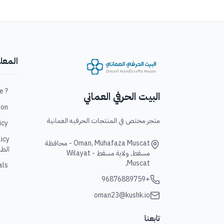
المعل
? Who are we / من نحن؟
البيت الحرفي العماني
ation
متجر مختص في المنتجات الحرفيه العمانية
policy
Oman, Muhafaza Muscat - محافظة
الطل
مسقط, ولاية مسقط - Wilayat
Muscat,
Goals/ 
+96876889759
oman23@kushk.io
تابعنا