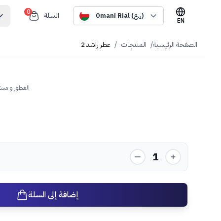
0
السلة
Omani Rial (ر.ع)
EN
الصفحة الرئيسية
/
المنتجات
/
عطر راشد 2
العطور و مست
1
إضافة إلى السلة