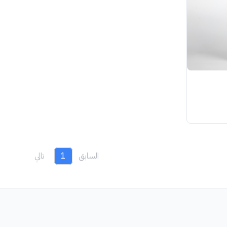
السابق
1
تالي