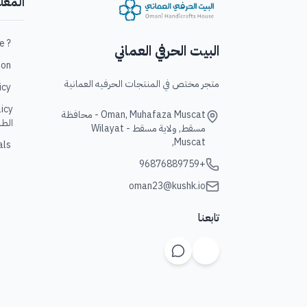
المعل
? Who are we / من نحن؟
البيت الحرفي العماني
ation
متجر مختص في المنتجات الحرفيه العمانية
policy
Oman, Muhafaza Muscat - محافظة
الطل
مسقط, ولاية مسقط - Wilayat
Muscat,
Goals/ 
+96876889759
oman23@kushk.io
تابعنا