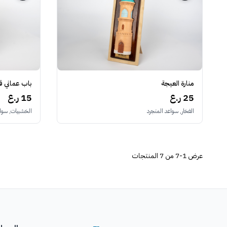
منارة العيجة
باب عماني ق
25 ر.ع
15 ر.ع
الفخار, سواعد المنجرد
الخشبيات, سواع
عرض
1-7 من 7
المنتجات