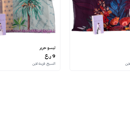
ليسو حرير
9 ر.ع
اين
النسيج, فريدة لاين