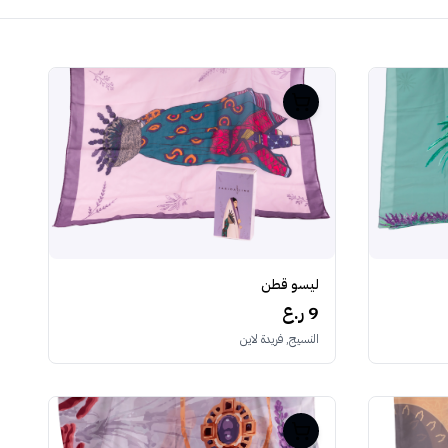
ليسو قطن
9 ر.ع
النسيج, فريدة لاين