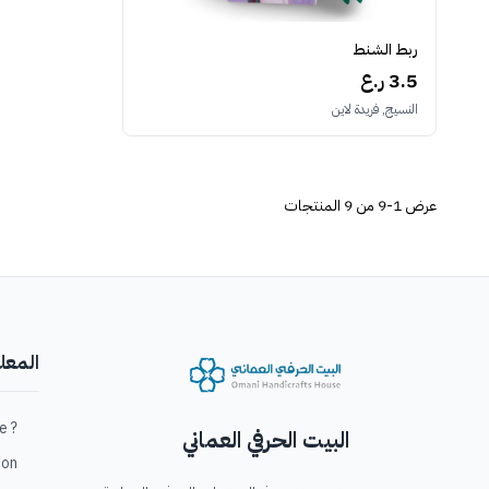
ربط الشنط
3.5 ر.ع
النسيج, فريدة لاين
عرض
1-9 من 9
المنتجات
المعل
? Who are we / من نحن؟
البيت الحرفي العماني
ation