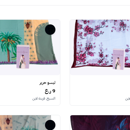
ليسو حرير
9 ر.ع
النسيج, فريدة لاين
اين