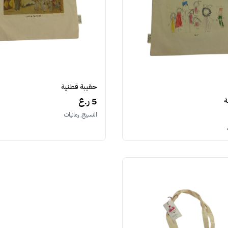
حقيبة قطنية
5 ر.ع
ة
النسيج, رمانيات