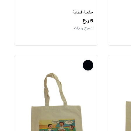
حقيبة قطنية
5 ر.ع
النسيج, رمانيات