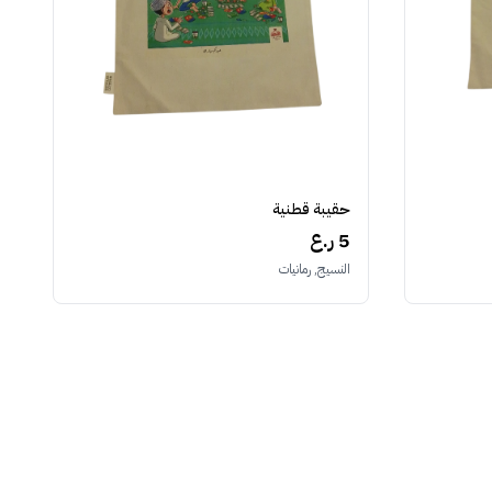
حقيبة قطنية
5 ر.ع
النسيج, رمانيات