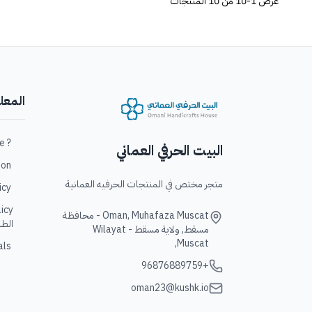
عرض
1-10 من 10
المنتجات
المعل
? Who are we / من نحن؟
البيت الحرفي العماني
ation
متجر مختص في المنتجات الحرفيه العمانية
policy
Oman, Muhafaza Muscat - محافظة
الطل
مسقط, ولاية مسقط - Wilayat
Muscat,
Goals/ 
+96876889759
oman23@kushk.io