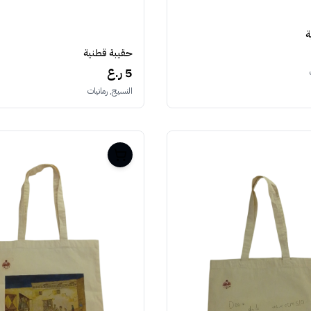
ة
حقيبة قطنية
5 ر.ع
النسيج, رمانيات