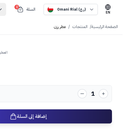
0
السلة
Omani Rial (ر.ع)
EN
الصفحة الرئيسية
/
المنتجات
/
عطر رزن
العطو
1
إضافة إلى السلة