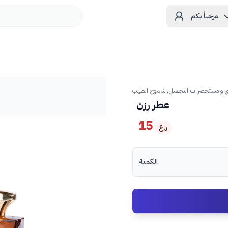
مرحباً بكم
ر و مستحضرات التجميل, شموخ الطيب
عطر رزن
15
ر.ع
الكمية