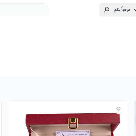
مرحباً بكم