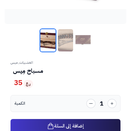
الخشبيات, ميس
مسباح مِيس
35
ر.ع
1
الكمية
إضافة إلى السلة