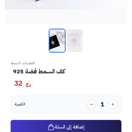
الفضيات, السمط
كف السمط فضة 925
32
ر.ع
1
الكمية
إضافة إلى السلة