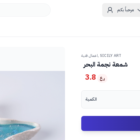
مرحباً بكم
اعمال فنية, SICILY ART
شمعة نجمة البحر
3.8
ر.ع
الكمية