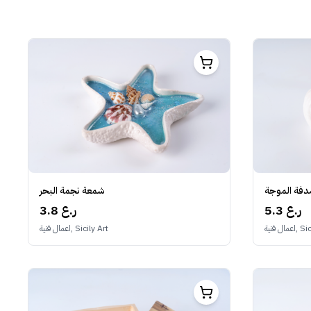
فة الموجة
شمعة نجمة البحر
5.3 ر.ع
3.8 ر.ع
Sicily A
اعمال فنية, Sicily Art