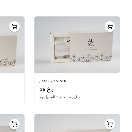
عود خشب معطر
15 ر.ع
العطور و مستحضرات التجميل, رند