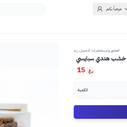
مرحباً بكم
العطور و مستحضرات التجميل, رند
خشب هندي سبايسي
15
ر.ع
الكمية