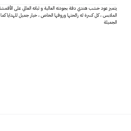
يتميز عود خشب هندي دقة بجودته العالية و ثباته العالي على الأقمشة ،
الملابس ، كل كسرة له رائحتها وروقها الخاص ، خيار جميل للهدايا كما
الجميلة