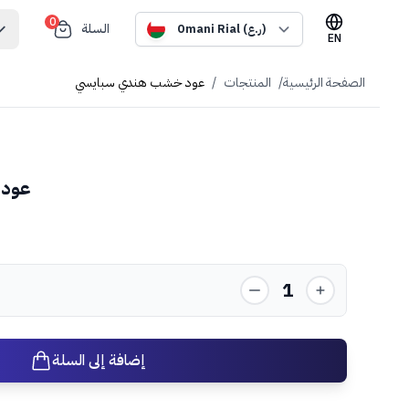
0
السلة
Omani Rial (ر.ع)
EN
الصفحة الرئيسية
/
المنتجات
/
عود خشب هندي سبايسي
عود 
1
إضافة إلى السلة