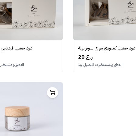
عود خشب كمبودي موري سوبر تولة
عود خشب فيتنامي ط
20 ر.ع
العطور و مستحضرات التجميل, رند
العطور و مستحضرات