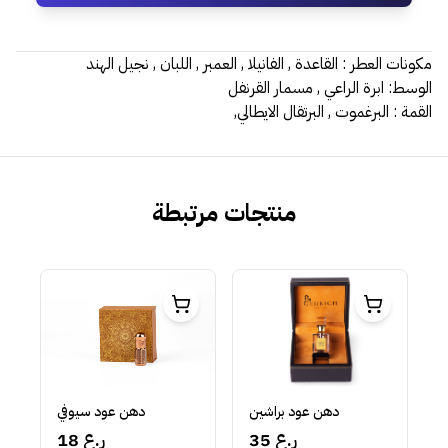
مكونات العطر : القاعدة , الفانيلا , العمبر , اللبان , نجيل الهند
الوسط: ابرة الراعي , مسمار القرنفل
القمة : البرغموت , البرتقال الايطالي,
منتجات مرتبطة
دهن عود براشين
دهن عود سيوفي
35 ر.ع
18 ر.ع