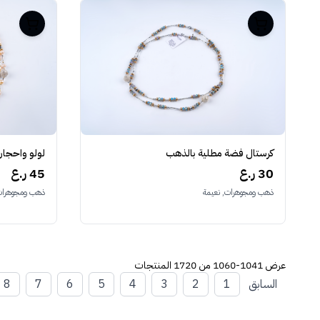
كرستال فضة مطلية بالذهب
لولو واحجار
30 ر.ع
45 ر.ع
ذهب ومجوهرات, نعيمة
ذهب ومجوهرات,
عرض
1041-1060 من 1720
المنتجات
السابق
1
2
3
4
5
6
7
8