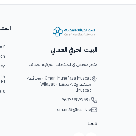
المعل
? Who are we / من نحن؟
البيت الحرفي العماني
ation
متجر مختص في المنتجات الحرفيه العمانية
policy
Oman, Muhafaza Muscat - محافظة
الطل
مسقط, ولاية مسقط - Wilayat
Muscat,
Goals/ 
+96876889759
oman23@kushk.io
تابعنا