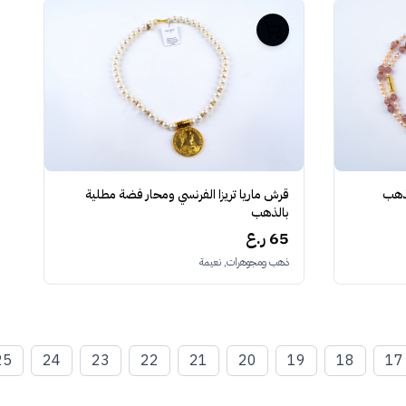
لذهب
قرش ماريا تريزا الفرنسي ومحار فضة مطلية
بالذهب
65 ر.ع
ذهب ومجوهرات, نعيمة
25
24
23
22
21
20
19
18
17