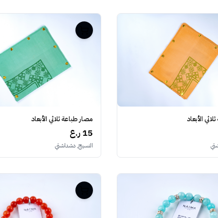
لاثي الأبعاد
مصار طباعة ثلاثي الأبعاد
15 ر.ع
تي
النسيج, دشداشتي