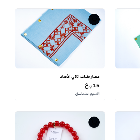
مصار طباعة ثلاثي الأبعاد
15 ر.ع
النسيج, دشداشتي