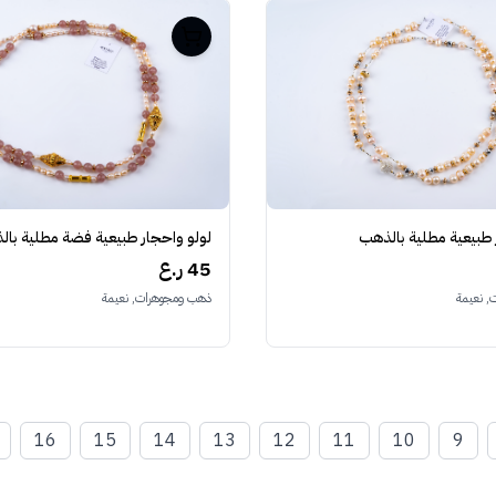
لولو واحجار طبيعية فضة مطلية با
 طبيعية مطلية بالذهب
45 ر.ع
ذهب ومجوهرات, نعيمة
 نعيمة
16
15
14
13
12
11
10
9