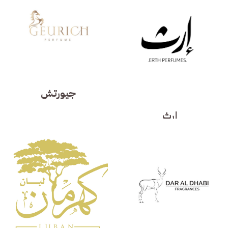
جيورتش
إرث