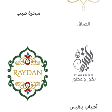
مبخرة طيب
الصافي
أطياب بلقيس