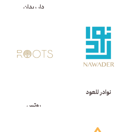
دار ريدان
نوادر للعود
روتس