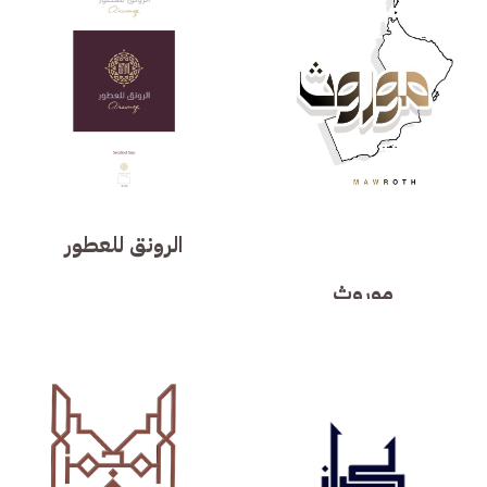
الرونق للعطور
موروث