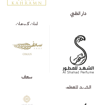
دار الظبي
لبان كهرمان
سعف
الشهد للعطور