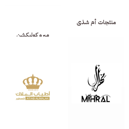
منتجات أم شذى
ميرو كوليكشن