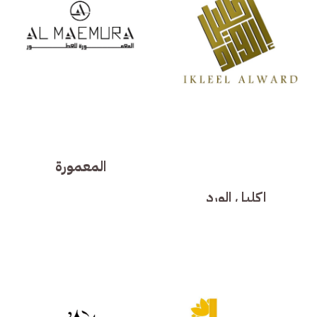
المعمورة
إكليل الورد