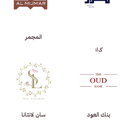
المجمر
كراز
بنك العود
سان لانتانا