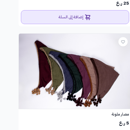
25 ر.ع
إضافة إلى السلة
مصار ملونة
5 ر.ع