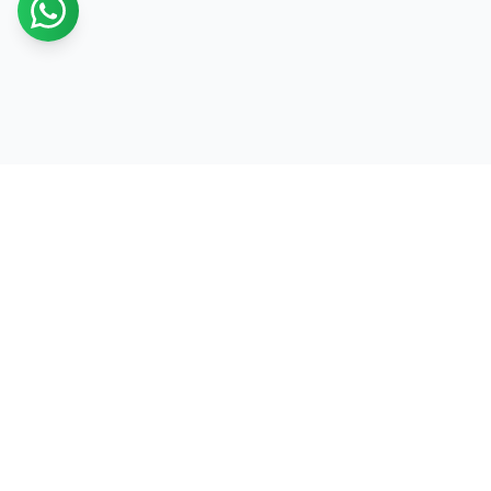
البيت الحرفي العماني
متجر مختص في المنتجات الحرفيه العمانية
Oman, Muhafaza Muscat - محافظة مسقط, ولاية مسقط - Wilayat