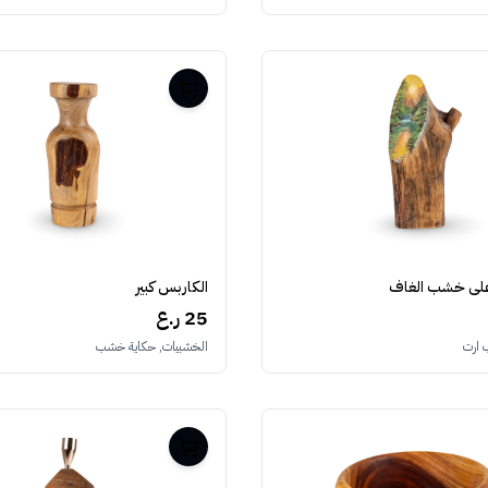
على خشب الغاف
الكاربس كبير
25 ر.ع
 ارت
الخشبيات, حكاية خشب