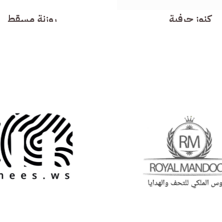
كنوز حرفية
روزنة مسقط