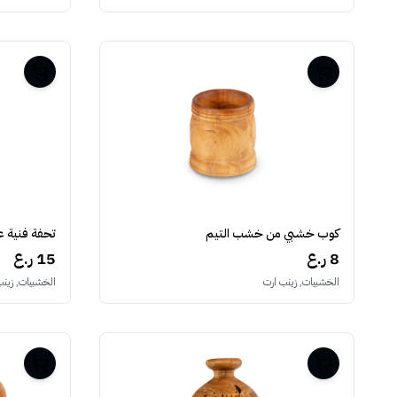
كوب خشبي من خشب التيم
تحفة فنية 
8 ر.ع
15 ر.ع
الخشبيات, زينب ارت
الخشبيات, زينب